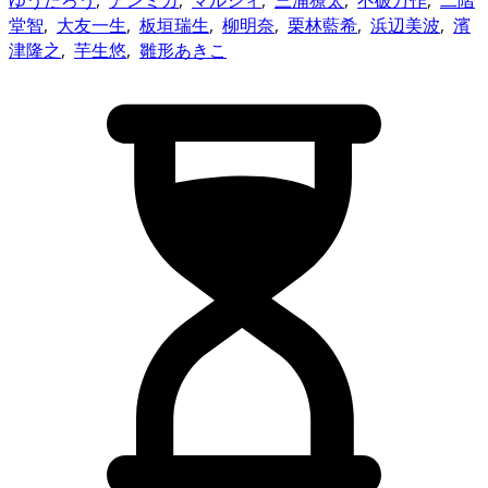
ゆうたろう
,
アンミカ
,
マルシィ
,
三浦獠太
,
不破万作
,
二階
堂智
,
大友一生
,
板垣瑞生
,
柳明奈
,
栗林藍希
,
浜辺美波
,
濱
津隆之
,
芋生悠
,
雛形あきこ