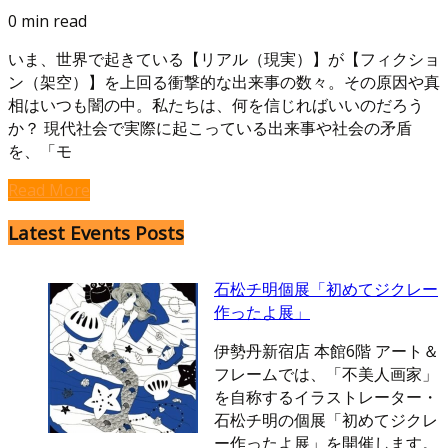
0 min read
いま、世界で起きている【リアル（現実）】が【フィクショ
ン（架空）】を上回る衝撃的な出来事の数々。その原因や真
相はいつも闇の中。私たちは、何を信じればいいのだろう
か？ 現代社会で実際に起こっている出来事や社会の矛盾
を、「モ
Read More
Latest Events Posts
石松チ明個展「初めてジクレー
作ったよ展」
伊勢丹新宿店 本館6階 アート＆
フレームでは、「不美人画家」
を自称するイラストレーター・
石松チ明の個展「初めてジクレ
ー作ったよ展」を開催します。