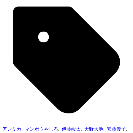
アンミカ
,
マンボウやしろ
,
伊藤峻太
,
天野大地
,
安藤優子
,