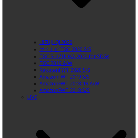
超FUJI-Q! 2020
マイナビ TGC 2020 S/S
TGC SHIZUOKA 2020 for SDGs
TGC 2019 A/W
RakutenFWT 2020 S/S
AmazonFWT 2019 S/S
AmazonFWT 2018-19 A/W
AmazonFWT 2018 S/S
LIVE