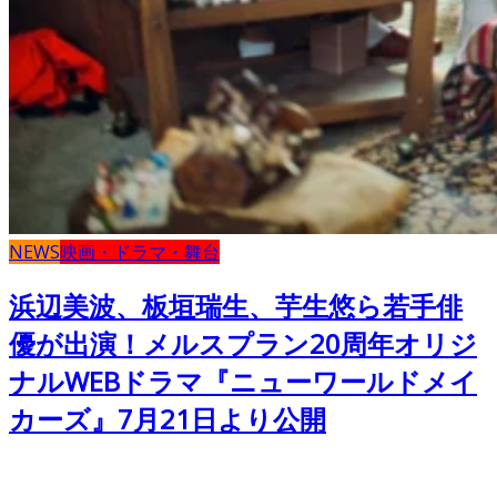
NEWS
映画・ドラマ・舞台
浜辺美波、板垣瑞生、芋生悠ら若手俳
優が出演！メルスプラン20周年オリジ
ナルWEBドラマ『ニューワールドメイ
カーズ』7月21日より公開