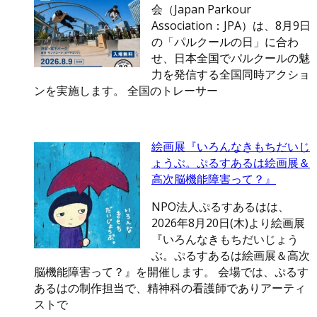
会（Japan Parkour
Association：JPA）は、8月9日
の「パルクールの日」に合わ
せ、日本全国でパルクールの魅
力を発信する全国同時アクショ
ンを実施します。 全国のトレーサー
絵画展『いろんなきもちだいじ
ょうぶ。ぷるすあるは絵画展＆
高次脳機能障害って？』
NPO法人ぷるすあるはは、
2026年8月20日(木)より絵画展
『いろんなきもちだいじょう
ぶ。ぷるすあるは絵画展＆高次
脳機能障害って？』を開催します。 会場では、ぷるす
あるはの制作担当で、精神科の看護師でありアーティ
ストで