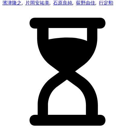
濱津隆之
,
片岡安祐美
,
石原良純
,
荻野由佳
,
行定勲