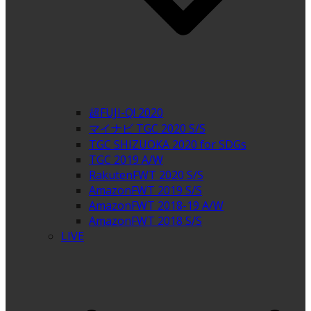
超FUJI-Q! 2020
マイナビ TGC 2020 S/S
TGC SHIZUOKA 2020 for SDGs
TGC 2019 A/W
RakutenFWT 2020 S/S
AmazonFWT 2019 S/S
AmazonFWT 2018-19 A/W
AmazonFWT 2018 S/S
LIVE