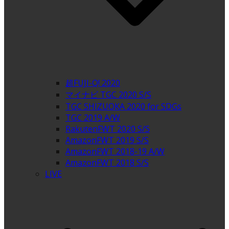
超FUJI-Q! 2020
マイナビ TGC 2020 S/S
TGC SHIZUOKA 2020 for SDGs
TGC 2019 A/W
RakutenFWT 2020 S/S
AmazonFWT 2019 S/S
AmazonFWT 2018-19 A/W
AmazonFWT 2018 S/S
LIVE