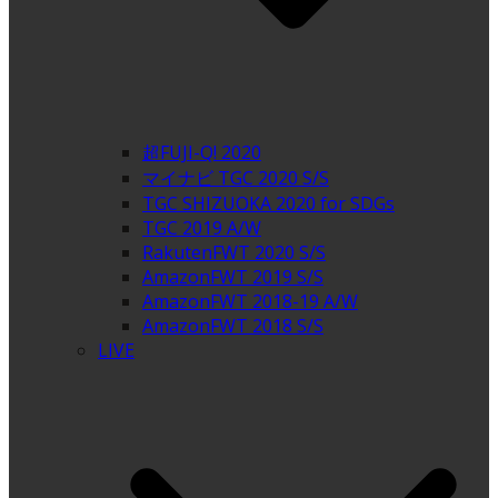
超FUJI-Q! 2020
マイナビ TGC 2020 S/S
TGC SHIZUOKA 2020 for SDGs
TGC 2019 A/W
RakutenFWT 2020 S/S
AmazonFWT 2019 S/S
AmazonFWT 2018-19 A/W
AmazonFWT 2018 S/S
LIVE