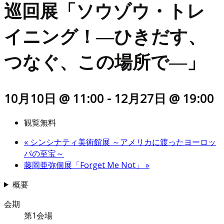
巡回展「ソウゾウ・トレ
イニング！―ひきだす、
つなぐ、この場所で―」
10月10日 @ 11:00
-
12月27日 @ 19:00
観覧無料
«
シンシナティ美術館展 ～アメリカに渡ったヨーロッ
パの至宝～
藤岡亜弥個展「Forget Me Not」
»
概要
会期
第1会場