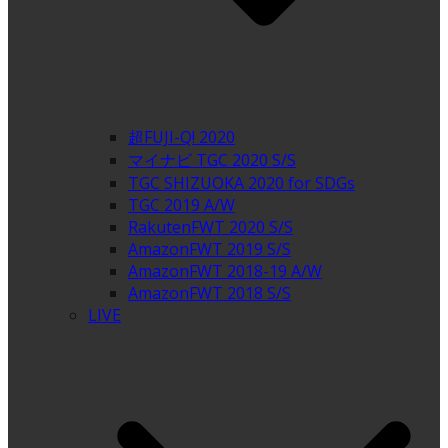
超FUJI-Q! 2020
マイナビ TGC 2020 S/S
TGC SHIZUOKA 2020 for SDGs
TGC 2019 A/W
RakutenFWT 2020 S/S
AmazonFWT 2019 S/S
AmazonFWT 2018-19 A/W
AmazonFWT 2018 S/S
LIVE