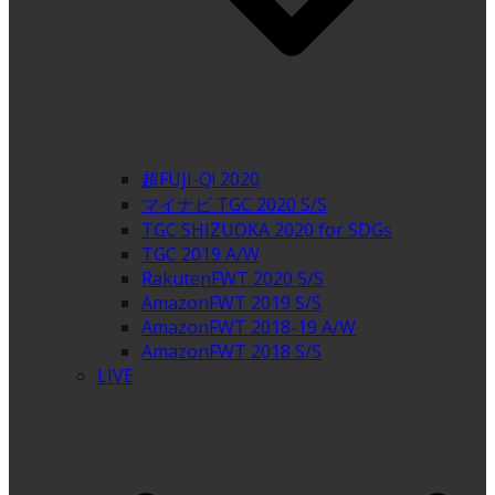
超FUJI-Q! 2020
マイナビ TGC 2020 S/S
TGC SHIZUOKA 2020 for SDGs
TGC 2019 A/W
RakutenFWT 2020 S/S
AmazonFWT 2019 S/S
AmazonFWT 2018-19 A/W
AmazonFWT 2018 S/S
LIVE