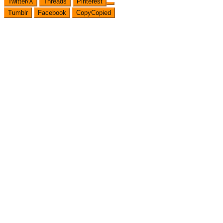
Twitter/X
Threads
Pinterest
Tumblr
Facebook
Copy
Copied