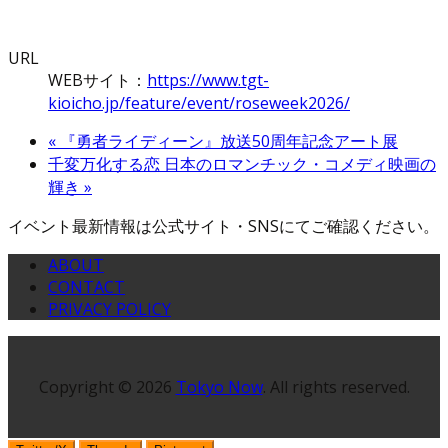
URL
WEBサイト：
https://www.tgt-
kioicho.jp/feature/event/roseweek2026/
«
『勇者ライディーン』放送50周年記念アート展
千変万化する恋 日本のロマンチック・コメディ映画の
輝き
»
イベント最新情報は公式サイト・SNSにてご確認ください。
ABOUT
CONTACT
PRIVACY POLICY
Copyright © 2026
Tokyo Now
. All rights reserved.