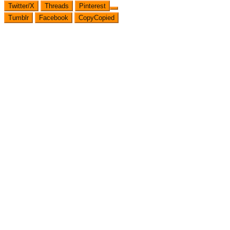
Twitter/X
Threads
Pinterest
Tumblr
Facebook
Copy
Copied