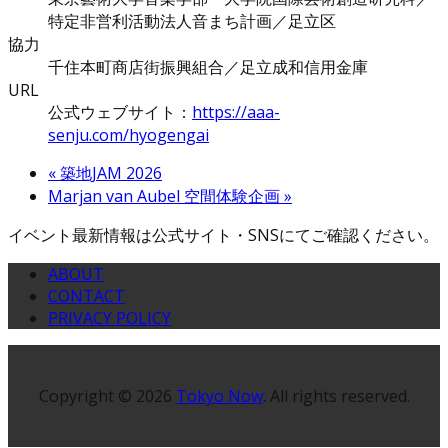
特定非営利活動法人音まち計画／足立区
協力
千住本町商店街振興組合／足立成和信用金庫
URL
公式ウェブサイト：
https://aaa-
senju.com/hyogengai
«
築地JAM 2026
Marjan van Aubel 空間体験企画
»
イベント最新情報は公式サイト・SNSにてご確認ください。
ABOUT
CONTACT
PRIVACY POLICY
Copyright © 2026
Tokyo Now
. All rights reserved.