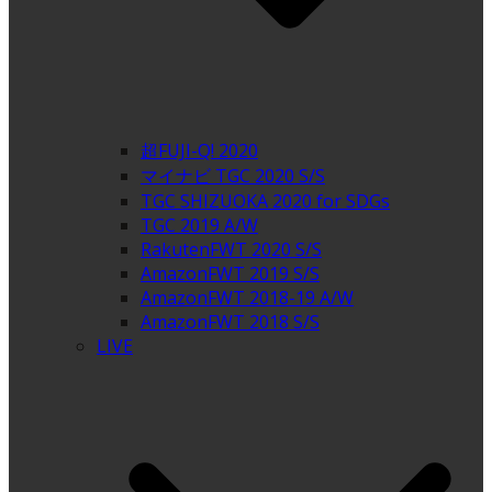
超FUJI-Q! 2020
マイナビ TGC 2020 S/S
TGC SHIZUOKA 2020 for SDGs
TGC 2019 A/W
RakutenFWT 2020 S/S
AmazonFWT 2019 S/S
AmazonFWT 2018-19 A/W
AmazonFWT 2018 S/S
LIVE