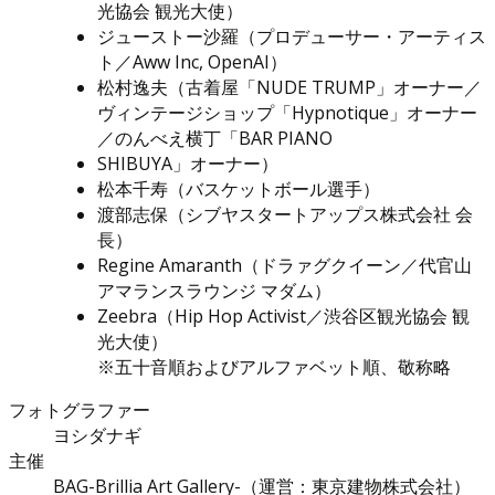
光協会 観光大使）
ジューストー沙羅（プロデューサー・アーティス
ト／Aww Inc, OpenAI）
松村逸夫（古着屋「NUDE TRUMP」オーナー／
ヴィンテージショップ「Hypnotique」オーナー
／のんべえ横丁「BAR PIANO
SHIBUYA」オーナー）
松本千寿（バスケットボール選手）
渡部志保（シブヤスタートアップス株式会社 会
長）
Regine Amaranth（ドラァグクイーン／代官山
アマランスラウンジ マダム）
Zeebra（Hip Hop Activist／渋谷区観光協会 観
光大使）
※五十音順およびアルファベット順、敬称略
フォトグラファー
ヨシダナギ
主催
BAG-Brillia Art Gallery-（運営：東京建物株式会社）