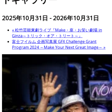
2025年10月31日
-
2026年10月31日
«
松竹芸能東劇ライブ『Make・座・お笑い劇場 in
Ginza～トリック・オア・トリート～』
富士フイルム 企画写真展 GFX Challenge Grant
Program 2024 ～Make Your Next Great Image～
»