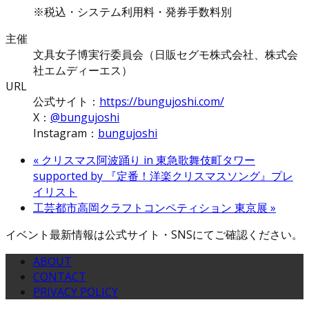
※税込・システム利用料・発券手数料別
主催
文具女子博実行委員会（日販セグモ株式会社、株式会
社エムディーエス）
URL
公式サイト：
https://bungujoshi.com/
X：
@bungujoshi
Instagram：
bungujoshi
«
クリスマス阿波踊り in 東急歌舞伎町タワー
supported by 『定番！洋楽クリスマスソング』プレ
イリスト
工芸都市高岡クラフトコンペティション 東京展
»
イベント最新情報は公式サイト・SNSにてご確認ください。
ABOUT
CONTACT
PRIVACY POLICY