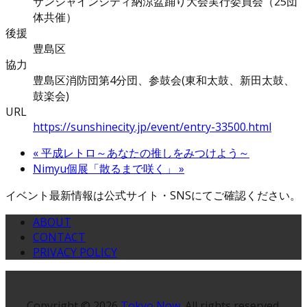
サンシャインシティ納涼盆踊り大会実行委員会（25団
体共催）
後援
豊島区
協力
豊島区消防団第4分団、参鼓会(東和太鼓、新田太鼓、
鼓楽会)
URL
https://sunshinecity.jp/event/entry-33500.html
«
平成レトロ～あなたの推しをみつけよう～
Nimyu個展「散るまで咲く」
»
イベント最新情報は公式サイト・SNSにてご確認ください。
ABOUT
CONTACT
PRIVACY POLICY
Copyright © 2026
Tokyo Now
. All rights reserved.