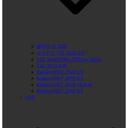
超FUJI-Q! 2020
マイナビ TGC 2020 S/S
TGC SHIZUOKA 2020 for SDGs
TGC 2019 A/W
RakutenFWT 2020 S/S
AmazonFWT 2019 S/S
AmazonFWT 2018-19 A/W
AmazonFWT 2018 S/S
LIVE