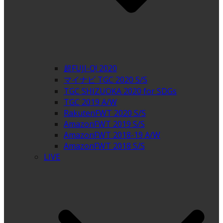
超FUJI-Q! 2020
マイナビ TGC 2020 S/S
TGC SHIZUOKA 2020 for SDGs
TGC 2019 A/W
RakutenFWT 2020 S/S
AmazonFWT 2019 S/S
AmazonFWT 2018-19 A/W
AmazonFWT 2018 S/S
LIVE