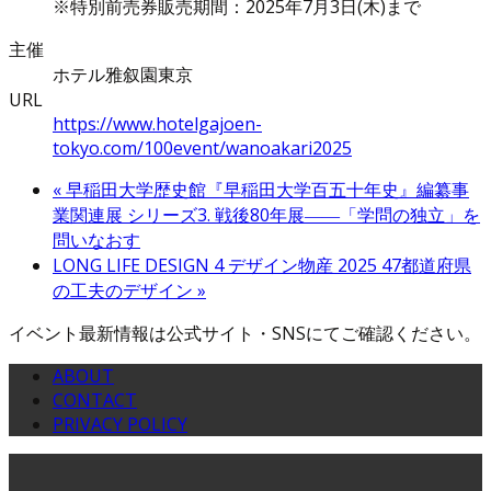
※特別前売券販売期間：2025年7月3日(木)まで
主催
ホテル雅叙園東京
URL
https://www.hotelgajoen-
tokyo.com/100event/wanoakari2025
«
早稲田大学歴史館『早稲田大学百五十年史』編纂事
業関連展 シリーズ3. 戦後80年展――「学問の独立」を
問いなおす
LONG LIFE DESIGN 4 デザイン物産 2025 47都道府県
の工夫のデザイン
»
イベント最新情報は公式サイト・SNSにてご確認ください。
ABOUT
CONTACT
PRIVACY POLICY