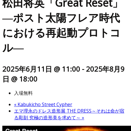
松田将英「Great Reset」
―ポスト太陽フレア時代
における再起動プロトコ
ル―
2025年6月11日 @ 11:00
-
2025年8月9
日 @ 18:00
入場無料
«
Kabukicho Street Cypher
エマ理永のドレス造形展 THE DRESS～それは命が宿
る彫刻 究極の造形美を求めて～
»