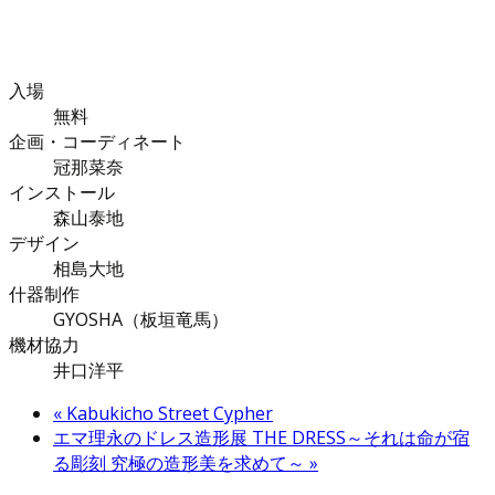
入場
無料
企画・コーディネート
冠那菜奈
インストール
森山泰地
デザイン
相島大地
什器制作
GYOSHA（板垣竜馬）
機材協力
井口洋平
«
Kabukicho Street Cypher
エマ理永のドレス造形展 THE DRESS～それは命が宿
る彫刻 究極の造形美を求めて～
»