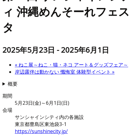
ィ 沖縄めんそーれフェス
タ
2025年5月23日
-
2025年6月1日
«
ねこ展～ねこ・猫・ネコ アート＆グッズフェア～
岸辺露伴は動かない 懺悔室 体験型イベント
»
概要
期間
5月23日(金)～6月1日(日)
会場
サンシャインシティ内の各施設
東京都豊島区東池袋3-1
https://sunshinecity.jp/