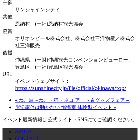
主催
サンシャインシティ
共催
恩納村、(一社)恩納村観光協会
協賛
オリオンビール株式会社、株式会社三洋物産／株式会
社三洋販売
後援
沖縄県、(一財)沖縄観光コンベンションビューロー、
豊島区、(一社)豊島区観光協会
URL
イベントウェブサイト：
https://sunshinecity.jp/file/official/okinawa/top/
«
ねこ展～ねこ・猫・ネコ アート＆グッズフェア～
岸辺露伴は動かない 懺悔室 体験型イベント
»
イベント最新情報は公式サイト・SNSにてご確認ください。
ABOUT
CONTACT