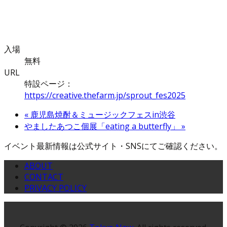
入場
無料
URL
特設ページ：
https://creative.thefarm.jp/sprout_fes2025
«
鹿児島焼酎＆ミュージックフェスin渋谷
やましたあつこ個展「eating a butterfly」
»
イベント最新情報は公式サイト・SNSにてご確認ください。
ABOUT
CONTACT
PRIVACY POLICY