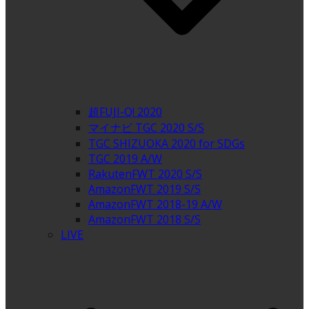
超FUJI-Q! 2020
マイナビ TGC 2020 S/S
TGC SHIZUOKA 2020 for SDGs
TGC 2019 A/W
RakutenFWT 2020 S/S
AmazonFWT 2019 S/S
AmazonFWT 2018-19 A/W
AmazonFWT 2018 S/S
LIVE