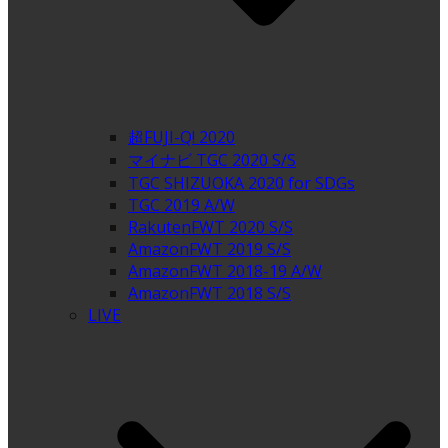
超FUJI-Q! 2020
マイナビ TGC 2020 S/S
TGC SHIZUOKA 2020 for SDGs
TGC 2019 A/W
RakutenFWT 2020 S/S
AmazonFWT 2019 S/S
AmazonFWT 2018-19 A/W
AmazonFWT 2018 S/S
LIVE