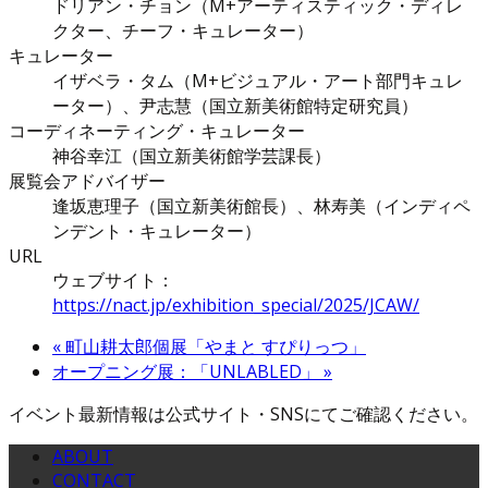
ドリアン・チョン（M+アーティスティック・ディレ
クター、チーフ・キュレーター）
キュレーター
イザベラ・タム（M+ビジュアル・アート部門キュレ
ーター）、尹志慧（国立新美術館特定研究員）
コーディネーティング・キュレーター
神谷幸江（国立新美術館学芸課長）
展覧会アドバイザー
逢坂恵理子（国立新美術館長）、林寿美（インディペ
ンデント・キュレーター）
URL
ウェブサイト：
https://nact.jp/exhibition_special/2025/JCAW/
«
町山耕太郎個展「やまと すぴりっつ」
オープニング展：「UNLABLED」
»
イベント最新情報は公式サイト・SNSにてご確認ください。
ABOUT
CONTACT