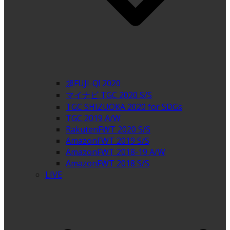
超FUJI-Q! 2020
マイナビ TGC 2020 S/S
TGC SHIZUOKA 2020 for SDGs
TGC 2019 A/W
RakutenFWT 2020 S/S
AmazonFWT 2019 S/S
AmazonFWT 2018-19 A/W
AmazonFWT 2018 S/S
LIVE