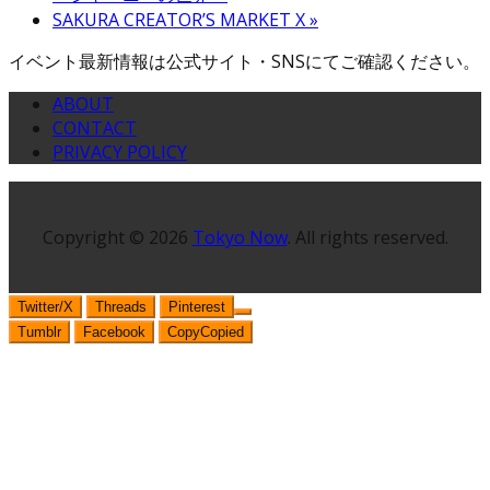
SAKURA CREATOR’S MARKET X
»
イベント最新情報は公式サイト・SNSにてご確認ください。
ABOUT
CONTACT
PRIVACY POLICY
Copyright © 2026
Tokyo Now
. All rights reserved.
Twitter/X
Threads
Pinterest
Tumblr
Facebook
Copy
Copied