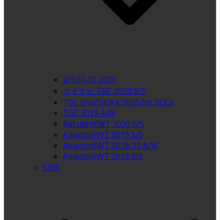
超FUJI-Q! 2020
マイナビ TGC 2020 S/S
TGC SHIZUOKA 2020 for SDGs
TGC 2019 A/W
RakutenFWT 2020 S/S
AmazonFWT 2019 S/S
AmazonFWT 2018-19 A/W
AmazonFWT 2018 S/S
LIVE