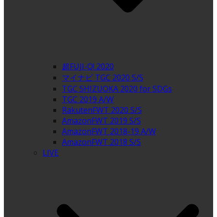
超FUJI-Q! 2020
マイナビ TGC 2020 S/S
TGC SHIZUOKA 2020 for SDGs
TGC 2019 A/W
RakutenFWT 2020 S/S
AmazonFWT 2019 S/S
AmazonFWT 2018-19 A/W
AmazonFWT 2018 S/S
LIVE