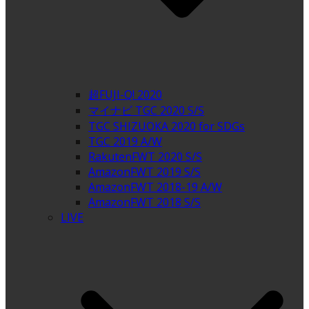
超FUJI-Q! 2020
マイナビ TGC 2020 S/S
TGC SHIZUOKA 2020 for SDGs
TGC 2019 A/W
RakutenFWT 2020 S/S
AmazonFWT 2019 S/S
AmazonFWT 2018-19 A/W
AmazonFWT 2018 S/S
LIVE