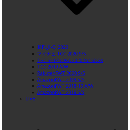
超FUJI-Q! 2020
マイナビ TGC 2020 S/S
TGC SHIZUOKA 2020 for SDGs
TGC 2019 A/W
RakutenFWT 2020 S/S
AmazonFWT 2019 S/S
AmazonFWT 2018-19 A/W
AmazonFWT 2018 S/S
LIVE