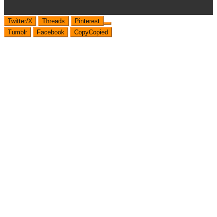
Twitter/X
Threads
Pinterest
Tumblr
Facebook
Copy
Copied