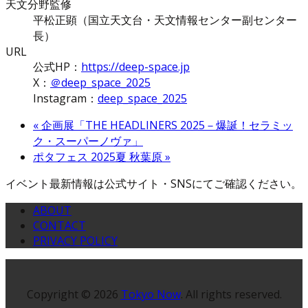
天文分野監修
平松正顕（国立天文台・天文情報センター副センター
長）
URL
公式HP：
https://deep-space.jp
X：
＠deep_space_2025
Instagram：
deep_space_2025
«
企画展「THE HEADLINERS 2025－爆誕！セラミッ
ク・スーパーノヴァ」
ポタフェス 2025夏 秋葉原
»
イベント最新情報は公式サイト・SNSにてご確認ください。
ABOUT
CONTACT
PRIVACY POLICY
Copyright © 2026
Tokyo Now
. All rights reserved.