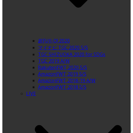
超FUJI-Q! 2020
マイナビ TGC 2020 S/S
TGC SHIZUOKA 2020 for SDGs
TGC 2019 A/W
RakutenFWT 2020 S/S
AmazonFWT 2019 S/S
AmazonFWT 2018-19 A/W
AmazonFWT 2018 S/S
LIVE