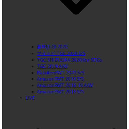
超FUJI-Q! 2020
マイナビ TGC 2020 S/S
TGC SHIZUOKA 2020 for SDGs
TGC 2019 A/W
RakutenFWT 2020 S/S
AmazonFWT 2019 S/S
AmazonFWT 2018-19 A/W
AmazonFWT 2018 S/S
LIVE