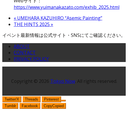
Webサイト：
https://www.yuimanakazato.com/exhib_2025.html
«
UMEHARA KAZUHIRO “Asemic Painting”
THE HINTS 2025
»
イベント最新情報は公式サイト・SNSにてご確認ください。
ABOUT
CONTACT
PRIVACY POLICY
Copyright © 2026
Tokyo Now
. All rights reserved.
Twitter/X
Threads
Pinterest
Tumblr
Facebook
Copy
Copied