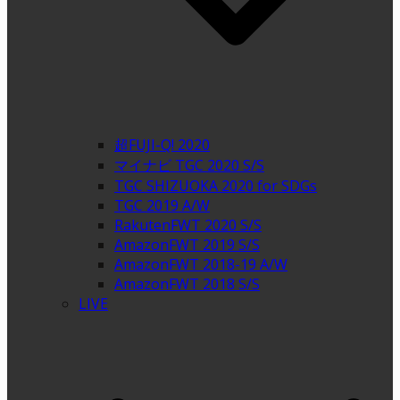
超FUJI-Q! 2020
マイナビ TGC 2020 S/S
TGC SHIZUOKA 2020 for SDGs
TGC 2019 A/W
RakutenFWT 2020 S/S
AmazonFWT 2019 S/S
AmazonFWT 2018-19 A/W
AmazonFWT 2018 S/S
LIVE