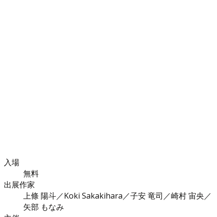
入場
無料
出展作家
上條 陽斗／Koki Sakakihara／子安 竜司／崎村 宙央／
矢部 もなみ