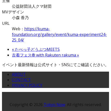
主催
公益財団法人クマ財団
MVデザイン
小森 香乃
URL
Web：
https://kuma-
foundation.org/gallery/event/kuma-experiment24-
25_04/
«
たべっ子どうぶつMEETS
古着フェス® with Rakuten rakuma
»
イベント最新情報は公式サイト・SNSにてご確認ください。
ABOUT
CONTACT
PRIVACY POLICY
Copyright © 2026
Tokyo Now
. All rights reserved.