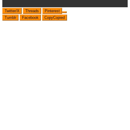
Twitter/X
Threads
Pinterest
Tumblr
Facebook
Copy
Copied