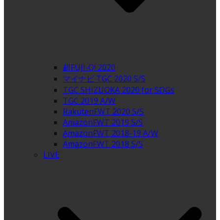
超FUJI-Q! 2020
マイナビ TGC 2020 S/S
TGC SHIZUOKA 2020 for SDGs
TGC 2019 A/W
RakutenFWT 2020 S/S
AmazonFWT 2019 S/S
AmazonFWT 2018-19 A/W
AmazonFWT 2018 S/S
LIVE