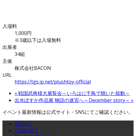
入場料
1,000円
※3歳以下は入場無料
出展者
34組
主催
株式会社BACON
URL
https://tgs.jp.net/plushtoy-official
«
戦国武将様大展覧会～いろはに千鳥で聴いた鼓動～
出水ぽすか作品展 物語の迷宮へ～December story～
»
イベント最新情報は公式サイト・SNSにてご確認ください。
ABOUT
CONTACT