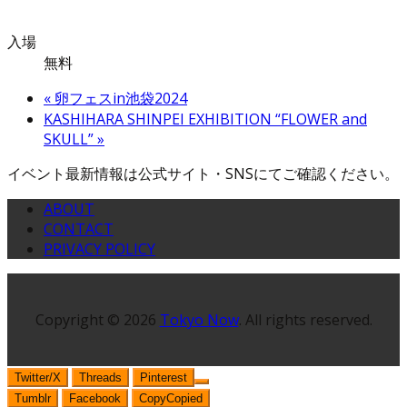
入場
無料
«
卵フェスin池袋2024
KASHIHARA SHINPEI EXHIBITION “FLOWER and
SKULL”
»
イベント最新情報は公式サイト・SNSにてご確認ください。
ABOUT
CONTACT
PRIVACY POLICY
Copyright © 2026
Tokyo Now
. All rights reserved.
Twitter/X
Threads
Pinterest
Tumblr
Facebook
Copy
Copied