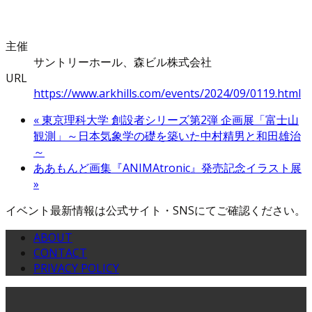
主催
サントリーホール、森ビル株式会社
URL
https://www.arkhills.com/events/2024/09/0119.html
«
東京理科大学 創設者シリーズ第2弾 企画展「富士山
観測」～日本気象学の礎を築いた中村精男と和田雄治
～
ああもんど画集『ANIMAtronic』発売記念イラスト展
»
イベント最新情報は公式サイト・SNSにてご確認ください。
ABOUT
CONTACT
PRIVACY POLICY