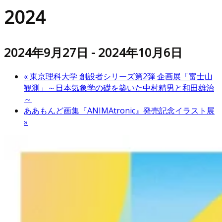
2024
2024年9月27日
-
2024年10月6日
«
東京理科大学 創設者シリーズ第2弾 企画展「富士山
観測」～日本気象学の礎を築いた中村精男と和田雄治
～
ああもんど画集『ANIMAtronic』発売記念イラスト展
»