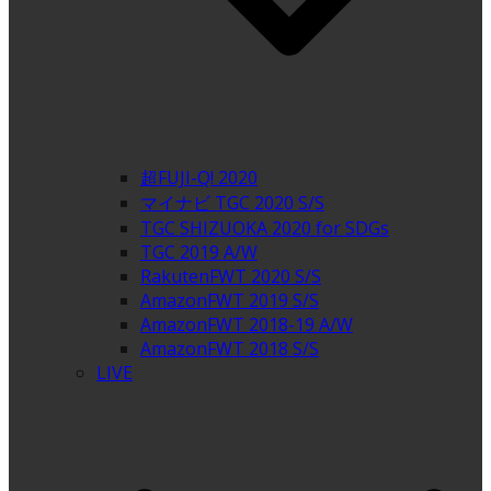
超FUJI-Q! 2020
マイナビ TGC 2020 S/S
TGC SHIZUOKA 2020 for SDGs
TGC 2019 A/W
RakutenFWT 2020 S/S
AmazonFWT 2019 S/S
AmazonFWT 2018-19 A/W
AmazonFWT 2018 S/S
LIVE