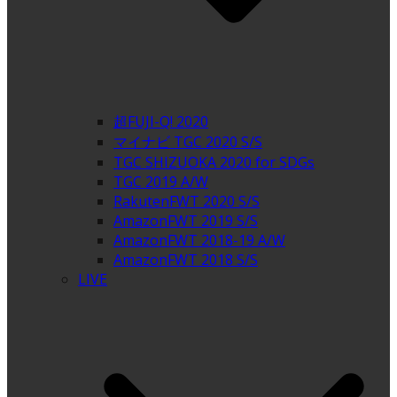
超FUJI-Q! 2020
マイナビ TGC 2020 S/S
TGC SHIZUOKA 2020 for SDGs
TGC 2019 A/W
RakutenFWT 2020 S/S
AmazonFWT 2019 S/S
AmazonFWT 2018-19 A/W
AmazonFWT 2018 S/S
LIVE