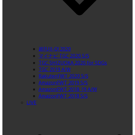
超FUJI-Q! 2020
マイナビ TGC 2020 S/S
TGC SHIZUOKA 2020 for SDGs
TGC 2019 A/W
RakutenFWT 2020 S/S
AmazonFWT 2019 S/S
AmazonFWT 2018-19 A/W
AmazonFWT 2018 S/S
LIVE