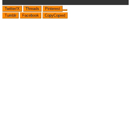
Twitter/X
Threads
Pinterest
Tumblr
Facebook
Copy
Copied