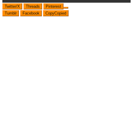
Twitter/X
Threads
Pinterest
Tumblr
Facebook
Copy
Copied