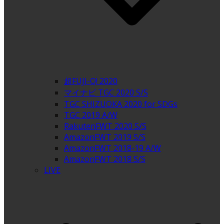
超FUJI-Q! 2020
マイナビ TGC 2020 S/S
TGC SHIZUOKA 2020 for SDGs
TGC 2019 A/W
RakutenFWT 2020 S/S
AmazonFWT 2019 S/S
AmazonFWT 2018-19 A/W
AmazonFWT 2018 S/S
LIVE