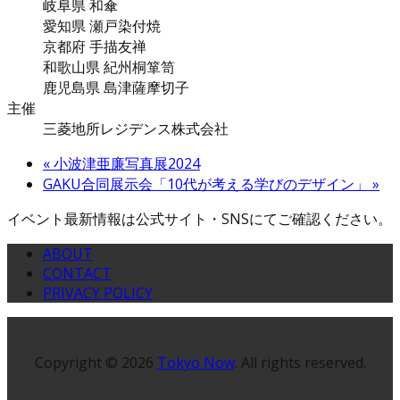
岐阜県 和傘
愛知県 瀬戸染付焼
京都府 手描友禅
和歌山県 紀州桐箪笥
鹿児島県 島津薩摩切子
主催
三菱地所レジデンス株式会社
«
小波津亜廉写真展2024
GAKU合同展示会「10代が考える学びのデザイン」
»
イベント最新情報は公式サイト・SNSにてご確認ください。
ABOUT
CONTACT
PRIVACY POLICY
Copyright © 2026
Tokyo Now
. All rights reserved.