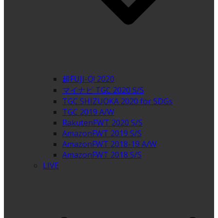
超FUJI-Q! 2020
マイナビ TGC 2020 S/S
TGC SHIZUOKA 2020 for SDGs
TGC 2019 A/W
RakutenFWT 2020 S/S
AmazonFWT 2019 S/S
AmazonFWT 2018-19 A/W
AmazonFWT 2018 S/S
LIVE