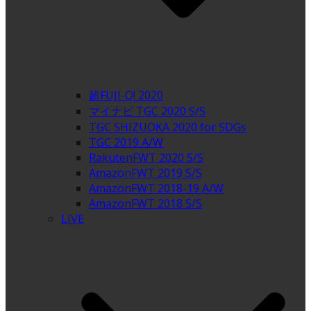
超FUJI-Q! 2020
マイナビ TGC 2020 S/S
TGC SHIZUOKA 2020 for SDGs
TGC 2019 A/W
RakutenFWT 2020 S/S
AmazonFWT 2019 S/S
AmazonFWT 2018-19 A/W
AmazonFWT 2018 S/S
LIVE