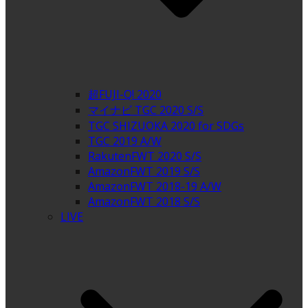
超FUJI-Q! 2020
マイナビ TGC 2020 S/S
TGC SHIZUOKA 2020 for SDGs
TGC 2019 A/W
RakutenFWT 2020 S/S
AmazonFWT 2019 S/S
AmazonFWT 2018-19 A/W
AmazonFWT 2018 S/S
LIVE