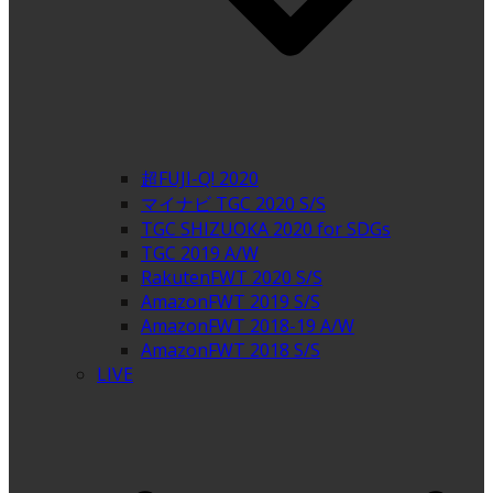
超FUJI-Q! 2020
マイナビ TGC 2020 S/S
TGC SHIZUOKA 2020 for SDGs
TGC 2019 A/W
RakutenFWT 2020 S/S
AmazonFWT 2019 S/S
AmazonFWT 2018-19 A/W
AmazonFWT 2018 S/S
LIVE