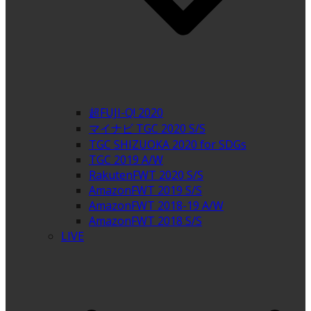
超FUJI-Q! 2020
マイナビ TGC 2020 S/S
TGC SHIZUOKA 2020 for SDGs
TGC 2019 A/W
RakutenFWT 2020 S/S
AmazonFWT 2019 S/S
AmazonFWT 2018-19 A/W
AmazonFWT 2018 S/S
LIVE