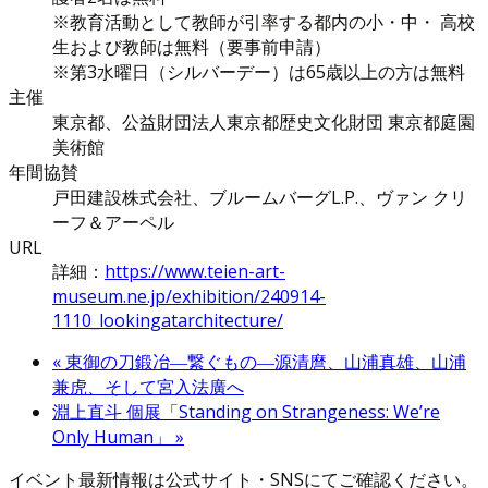
※教育活動として教師が引率する都内の小・中・ 高校
生および教師は無料（要事前申請）
※第3水曜日（シルバーデー）は65歳以上の方は無料
主催
東京都、公益財団法人東京都歴史文化財団 東京都庭園
美術館
年間協賛
戸田建設株式会社、ブルームバーグL.P.、ヴァン クリ
ーフ＆アーペル
URL
詳細：
https://www.teien-art-
museum.ne.jp/exhibition/240914-
1110_lookingatarchitecture/
«
東御の刀鍛冶―繋ぐもの―源清麿、山浦真雄、山浦
兼虎、そして宮入法廣へ
淵上直斗 個展「Standing on Strangeness: We’re
Only Human」
»
イベント最新情報は公式サイト・SNSにてご確認ください。