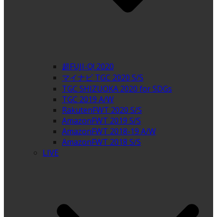
超FUJI-Q! 2020
マイナビ TGC 2020 S/S
TGC SHIZUOKA 2020 for SDGs
TGC 2019 A/W
RakutenFWT 2020 S/S
AmazonFWT 2019 S/S
AmazonFWT 2018-19 A/W
AmazonFWT 2018 S/S
LIVE