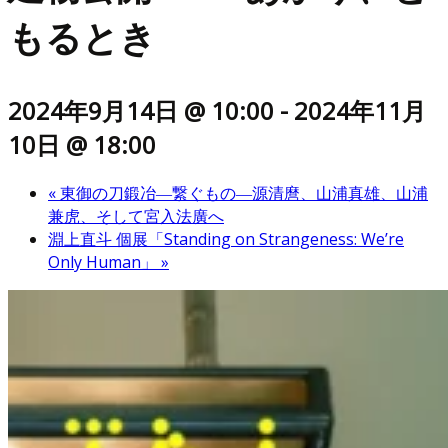
もるとき
2024年9月14日 @ 10:00
-
2024年11月
10日 @ 18:00
«
東御の刀鍛冶―繋ぐもの―源清麿、山浦真雄、山浦
兼虎、そして宮入法廣へ
淵上直斗 個展「Standing on Strangeness: We’re
Only Human」
»