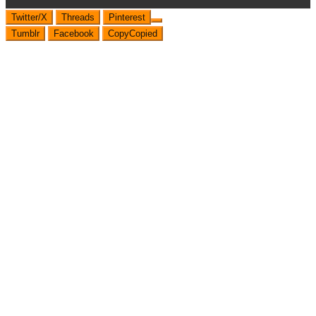
Twitter/X
Threads
Pinterest
Tumblr
Facebook
Copy
Copied