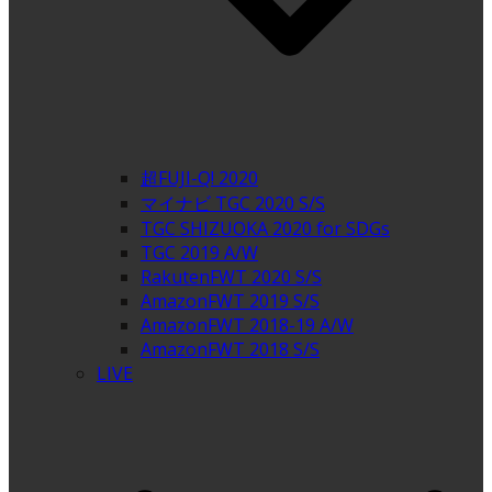
超FUJI-Q! 2020
マイナビ TGC 2020 S/S
TGC SHIZUOKA 2020 for SDGs
TGC 2019 A/W
RakutenFWT 2020 S/S
AmazonFWT 2019 S/S
AmazonFWT 2018-19 A/W
AmazonFWT 2018 S/S
LIVE