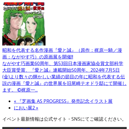
昭和を代表する名作漫画『愛と誠』（原作：梶原一騎／漫
画：ながやす巧）の原画展を開催!!
ながやす巧画業60周年、第53回日本漫画家協会賞文部科学
大臣賞受賞、『愛と誠』連載開始50周年。2024年7月5日
(金)より数々の輝かしい業績の節目の年に昭和を代表する伝
説の漫画『愛と誠』の世界展を旧尾崎テオドラ邸にて開催し
ます。 ©梶原一...
«
『芝画集 AS PROGRESS』発売記念イラスト展
におい展2
»
イベント最新情報は公式サイト・SNSにてご確認ください。