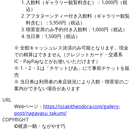
入館料（ギャラリー観覧料含む）：1,000円（税
込）
アフタヌーンティー付き入館料（ギャラリー観覧
料含む）：5,950円（税込）
喫茶室席のみ予約付き入館料：1,000円（税込）
当日券：1,500円（税込）
※ 全館キャッシュレス決済のみ可能となります。現金
での精算はできません（クレジットカード・交通系
IC・PayPayなどがお使いいただけます）
※ 1.・2.・3.は「チケットぴあ」にて事前チケットを販
売
※ 当日券は利用者の来店状況により入館・喫茶室のご
案内ができない場合があります
URL
Webページ：
https://ozakitheodora.com/gallery-
post/nagayasu_takumi/
COPYRIGHT
©梶原一騎・ながやす巧