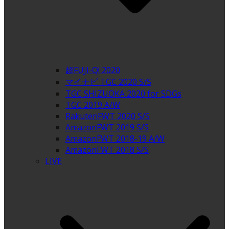
超FUJI-Q! 2020
マイナビ TGC 2020 S/S
TGC SHIZUOKA 2020 for SDGs
TGC 2019 A/W
RakutenFWT 2020 S/S
AmazonFWT 2019 S/S
AmazonFWT 2018-19 A/W
AmazonFWT 2018 S/S
LIVE