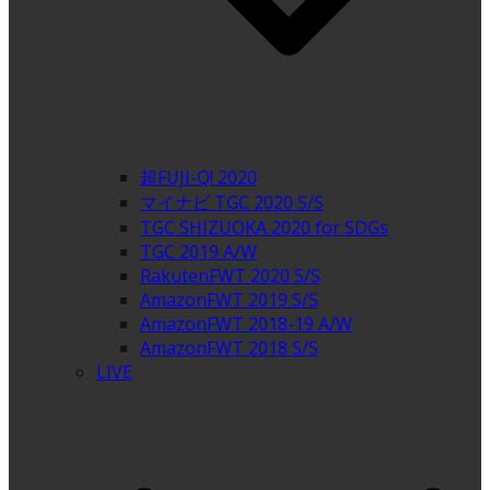
超FUJI-Q! 2020
マイナビ TGC 2020 S/S
TGC SHIZUOKA 2020 for SDGs
TGC 2019 A/W
RakutenFWT 2020 S/S
AmazonFWT 2019 S/S
AmazonFWT 2018-19 A/W
AmazonFWT 2018 S/S
LIVE