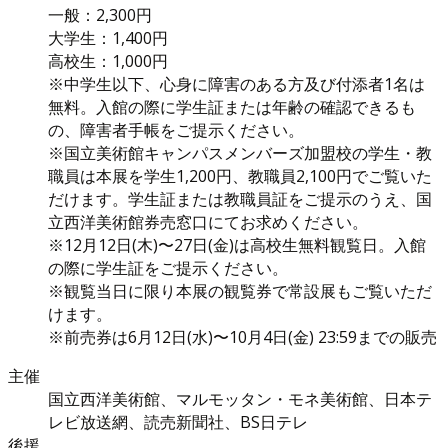
一般：2,300円
大学生：1,400円
高校生：1,000円
※中学生以下、心身に障害のある方及び付添者1名は
無料。入館の際に学生証または年齢の確認できるも
の、障害者手帳をご提示ください。
※国立美術館キャンパスメンバーズ加盟校の学生・教
職員は本展を学生1,200円、教職員2,100円でご覧いた
だけます。学生証または教職員証をご提示のうえ、国
立西洋美術館券売窓口にてお求めください。
※12月12日(木)〜27日(金)は高校生無料観覧日。入館
の際に学生証をご提示ください。
※観覧当日に限り本展の観覧券で常設展もご覧いただ
けます。
※前売券は6月12日(水)〜10月4日(金) 23:59までの販売
主催
国立西洋美術館、マルモッタン・モネ美術館、日本テ
レビ放送網、読売新聞社、BS日テレ
後援