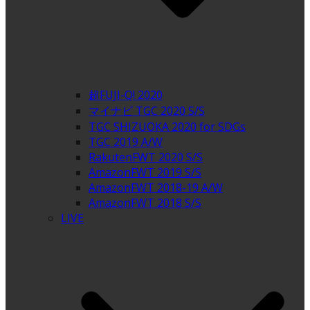
超FUJI-Q! 2020
マイナビ TGC 2020 S/S
TGC SHIZUOKA 2020 for SDGs
TGC 2019 A/W
RakutenFWT 2020 S/S
AmazonFWT 2019 S/S
AmazonFWT 2018-19 A/W
AmazonFWT 2018 S/S
LIVE