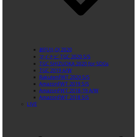
超FUJI-Q! 2020
マイナビ TGC 2020 S/S
TGC SHIZUOKA 2020 for SDGs
TGC 2019 A/W
RakutenFWT 2020 S/S
AmazonFWT 2019 S/S
AmazonFWT 2018-19 A/W
AmazonFWT 2018 S/S
LIVE