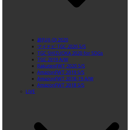
超FUJI-Q! 2020
マイナビ TGC 2020 S/S
TGC SHIZUOKA 2020 for SDGs
TGC 2019 A/W
RakutenFWT 2020 S/S
AmazonFWT 2019 S/S
AmazonFWT 2018-19 A/W
AmazonFWT 2018 S/S
LIVE