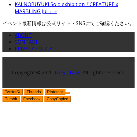
KAI NOBUYUKI Solo exhibition「CREATURE x
MARBLING Jul.」
»
イベント最新情報は公式サイト・SNSにてご確認ください。
ABOUT
CONTACT
PRIVACY POLICY
Copyright © 2026
Tokyo Now
. All rights reserved.
Twitter/X
Threads
Pinterest
Tumblr
Facebook
Copy
Copied