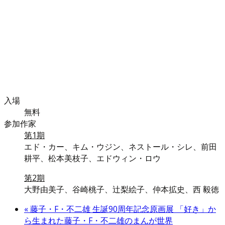
入場
無料
参加作家
第1期
エド・カー、キム・ウジン、ネストール・シレ、前田
耕平、松本美枝子、エドウィン・ロウ
第2期
大野由美子、谷崎桃子、辻梨絵子、仲本拡史、西 毅徳
«
藤子・F・不二雄 生誕90周年記念原画展 「好き」か
ら生まれた藤子・F・不二雄のまんが世界