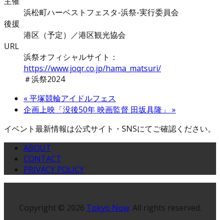
主催
浜松町ハーベストフェスタ-浜祭-実行委員会
後援
港区（予定）／港区観光協会
URL
浜祭オフィシャルサイト：
https://www.joqr.co.jp/hama_matsuri/
＃浜祭2024
«
平塚競輪アイドルフェス
企画上映「没後50年 映画監督 田坂具隆」
»
イベント最新情報は公式サイト・SNSにてご確認ください。
ABOUT
CONTACT
PRIVACY POLICY
Copyright © 2026
Tokyo Now
. All rights reserved.