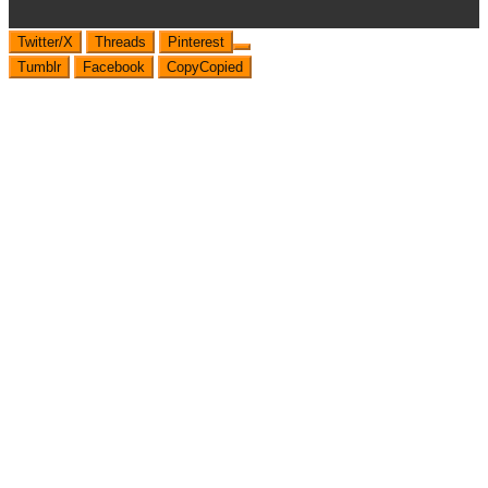
Twitter/X
Threads
Pinterest
Tumblr
Facebook
Copy
Copied