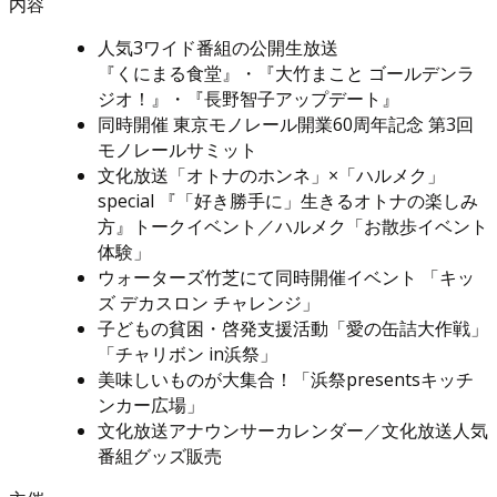
内容
人気3ワイド番組の公開生放送
『くにまる食堂』・『大竹まこと ゴールデンラ
ジオ！』・『長野智子アップデート』
同時開催 東京モノレール開業60周年記念 第3回
モノレールサミット
文化放送「オトナのホンネ」×「ハルメク」
special 『「好き勝手に」生きるオトナの楽しみ
方』トークイベント／ハルメク「お散歩イベント
体験」
ウォーターズ竹芝にて同時開催イベント 「キッ
ズ デカスロン チャレンジ」
子どもの貧困・啓発支援活動「愛の缶詰大作戦」
「チャリボン in浜祭」
美味しいものが大集合！「浜祭presentsキッチ
ンカー広場」
文化放送アナウンサーカレンダー／文化放送人気
番組グッズ販売