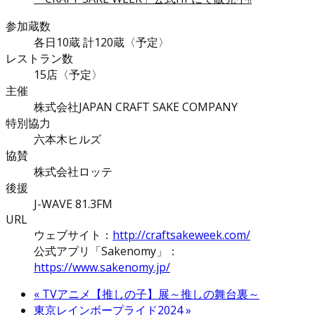
参加蔵数
各日10蔵 計120蔵〈予定〉
レストラン数
15店〈予定〉
主催
株式会社JAPAN CRAFT SAKE COMPANY
特別協力
六本木ヒルズ
協賛
株式会社ロッテ
後援
J-WAVE 81.3FM
URL
ウェブサイト：
http://craftsakeweek.com/
公式アプリ「Sakenomy」：
https://www.sakenomy.jp/
«
TVアニメ【推しの子】展～推しの舞台裏～
東京レインボープライド2024
»