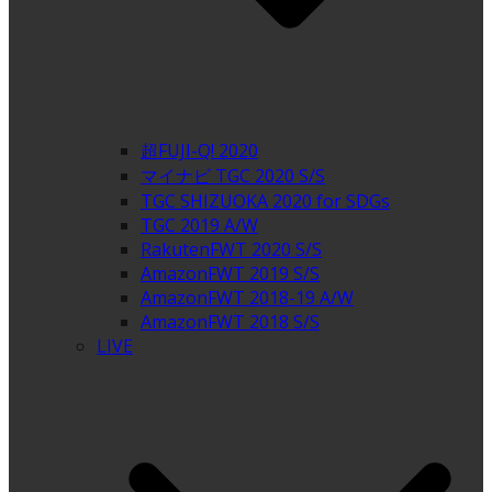
超FUJI-Q! 2020
マイナビ TGC 2020 S/S
TGC SHIZUOKA 2020 for SDGs
TGC 2019 A/W
RakutenFWT 2020 S/S
AmazonFWT 2019 S/S
AmazonFWT 2018-19 A/W
AmazonFWT 2018 S/S
LIVE