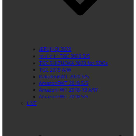
超FUJI-Q! 2020
マイナビ TGC 2020 S/S
TGC SHIZUOKA 2020 for SDGs
TGC 2019 A/W
RakutenFWT 2020 S/S
AmazonFWT 2019 S/S
AmazonFWT 2018-19 A/W
AmazonFWT 2018 S/S
LIVE