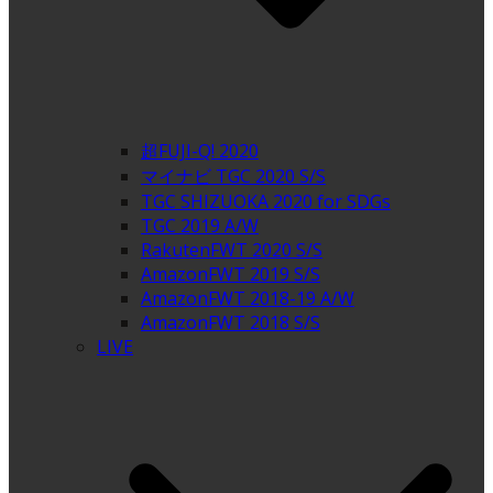
超FUJI-Q! 2020
マイナビ TGC 2020 S/S
TGC SHIZUOKA 2020 for SDGs
TGC 2019 A/W
RakutenFWT 2020 S/S
AmazonFWT 2019 S/S
AmazonFWT 2018-19 A/W
AmazonFWT 2018 S/S
LIVE