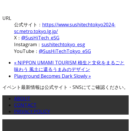
URL
公式サイト：
https://www.sushitechtokyo2024-
sc.metro.tokyo.lg.jp/
X：
@SusHiTech_eSG
Instagram：
sushitechtokyo_esg
YouTube：
@SusHiTechTokyo_eSG
«
NIPPON UMAMI TOURISM 植生と文化をまるごと
味わう 風土に還るうまみのデザイン
Playground Becomes Dark Slowly
»
イベント最新情報は公式サイト・SNSにてご確認ください。
ABOUT
CONTACT
PRIVACY POLICY