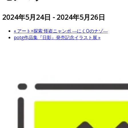
2024年5月24日
-
2024年5月26日
«
アート×探索 怪盗ニャンポ ―にくQのナゾ―
potg作品集『日影』発売記念イラスト展
»