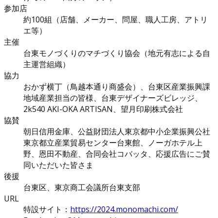
参加店
約100組（店舗、メーカー、問屋、職人工房、アトリ
エ等）
主催
台東モノづくりのマチづくり協会（地元有志による自
主運営組織）
協力
おかず横丁（鳥越本通り商盛会）、台東区産業振興課
地域産業担当の皆様、台東デザイナーズビレッジ、
2k540 AKI-OKA ARTISAN、望月印刷株式会社
協賛
朝日信用金庫、公益財団法人東京都中小企業振興公社
東京都立産業貿易センター台東館、ノーガホテル上
野、恩田不動産、合同会社コバッタ、応援広告にご賛
同いただいた皆さま
後援
台東区、東京商工会議所台東支部
URL
特設サイト：
https://2024.monomachi.com/