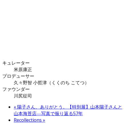
キュレーター
米原康正
プロデューサー
久々野智 小哲津（くくのち こてつ）
ファウンダー
川尻征司
«
陽子さん、ありがとう。【特別展】山本陽子さんと
山本海苔店―写真で振り返る57年
Recollections
»