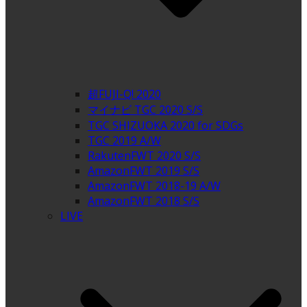
超FUJI-Q! 2020
マイナビ TGC 2020 S/S
TGC SHIZUOKA 2020 for SDGs
TGC 2019 A/W
RakutenFWT 2020 S/S
AmazonFWT 2019 S/S
AmazonFWT 2018-19 A/W
AmazonFWT 2018 S/S
LIVE