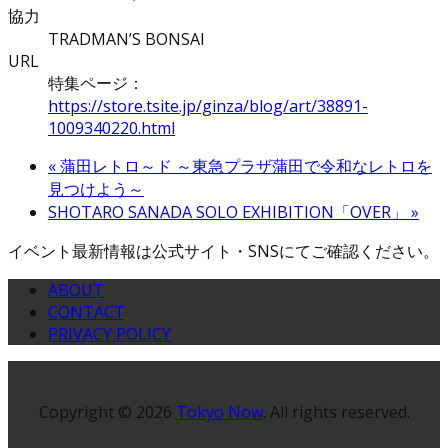
協力
TRADMAN’S BONSAI
URL
特集ページ：
https://store.tsite.jp/ginza/blog/art/38891-
1009340220.html
«
蒲田レトロ～ド ～東急プラザ蒲田で令和なレトロを
見つけよう～
SHOTARO SANADA SOLO EXHIBITION「OVER」
»
イベント最新情報は公式サイト・SNSにてご確認ください。
ABOUT
CONTACT
PRIVACY POLICY
Copyright © 2026
Tokyo Now
. All rights reserved.