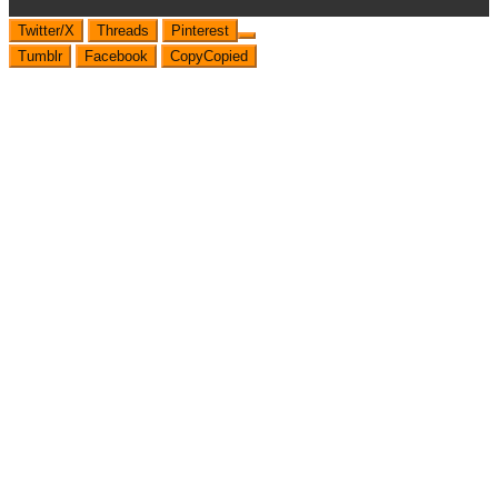
Twitter/X
Threads
Pinterest
Tumblr
Facebook
Copy
Copied