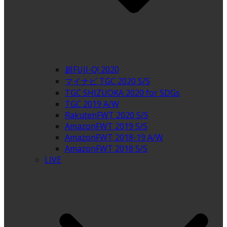
超FUJI-Q! 2020
マイナビ TGC 2020 S/S
TGC SHIZUOKA 2020 for SDGs
TGC 2019 A/W
RakutenFWT 2020 S/S
AmazonFWT 2019 S/S
AmazonFWT 2018-19 A/W
AmazonFWT 2018 S/S
LIVE