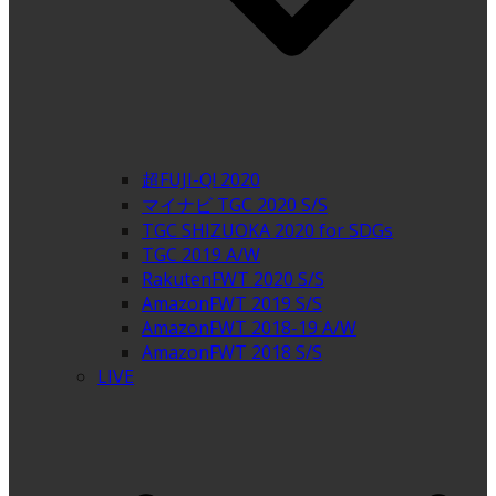
超FUJI-Q! 2020
マイナビ TGC 2020 S/S
TGC SHIZUOKA 2020 for SDGs
TGC 2019 A/W
RakutenFWT 2020 S/S
AmazonFWT 2019 S/S
AmazonFWT 2018-19 A/W
AmazonFWT 2018 S/S
LIVE