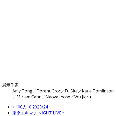
展示作家
Amy Tong／Florent Groc／Fu Site／Katie Tomlinson
／Miriam Cahn／Naoya Inose／Wu Jiaru
«
100人10 2023/24
東京エキマチ NIGHT LIVE
»