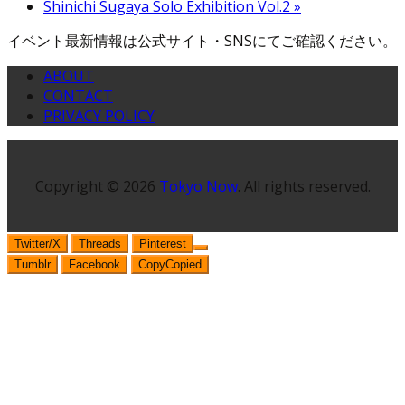
Shinichi Sugaya Solo Exhibition Vol.2
»
イベント最新情報は公式サイト・SNSにてご確認ください。
ABOUT
CONTACT
PRIVACY POLICY
Copyright © 2026
Tokyo Now
. All rights reserved.
Twitter/X
Threads
Pinterest
Tumblr
Facebook
Copy
Copied