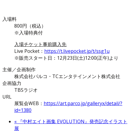
入場料
800円（税込）
※入場特典付
入場チケット事前購入先
Live Pocket：
https://t.livepocket.jp/t/ssg1u
※販売スタート日：12月23日(土)12:00(正午)より
主催／企画制作
株式会社パルコ・TCエンタテインメント株式会社
企画協力
TBSラジオ
URL
展覧会WEB：
https://art.parco.jp/galleryx/detail/?
id=1380
«
『中村エイト画集 EVOLUTION』発売記念イラスト
展