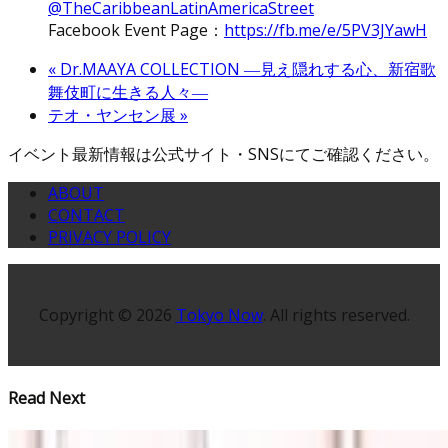
@TheCaribbeanLatinAmericaStreet
Facebook Event Page：
https://fb.me/e/5PV3JYawH
«
Dr.MAAYA COLLECTION ―見え隠れする心、新宿歌
舞伎町に生きる人々―
テオ・ヤンセン展
»
イベント最新情報は公式サイト・SNSにてご確認ください。
ABOUT
CONTACT
PRIVACY POLICY
Copyright © 2026
Tokyo Now
. All rights reserved.
Read Next