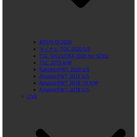
超FUJI-Q! 2020
マイナビ TGC 2020 S/S
TGC SHIZUOKA 2020 for SDGs
TGC 2019 A/W
RakutenFWT 2020 S/S
AmazonFWT 2019 S/S
AmazonFWT 2018-19 A/W
AmazonFWT 2018 S/S
LIVE