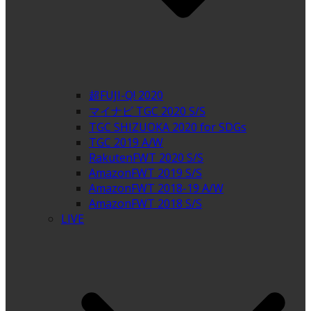
超FUJI-Q! 2020
マイナビ TGC 2020 S/S
TGC SHIZUOKA 2020 for SDGs
TGC 2019 A/W
RakutenFWT 2020 S/S
AmazonFWT 2019 S/S
AmazonFWT 2018-19 A/W
AmazonFWT 2018 S/S
LIVE