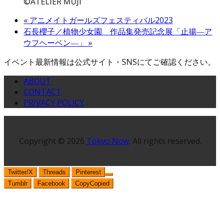
©ATELIER MUJI
«
アニメイトガールズフェスティバル2023
石長櫻子／植物少女園 作品集発売記念展「止揚―ア
ウフヘーベン―」
»
イベント最新情報は公式サイト・SNSにてご確認ください。
ABOUT
CONTACT
PRIVACY POLICY
Copyright © 2026
Tokyo Now
. All rights reserved.
Twitter/X
Threads
Pinterest
Tumblr
Facebook
Copy
Copied