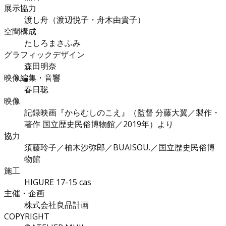
展示協力
渡し舟（渡辺悦子・舟木由貴子）
空間構成
たしろまさふみ
グラフィックデザイン
森田明奈
映像編集・音響
春日聡
映像
記録映画『からむしのこえ』（監督 分藤大翼／製作・
著作 国立歴史民俗博物館／2019年）より
協力
須藤玲子／柚木沙弥郎／BUAISOU.／国立歴史民俗博
物館
施工
HIGURE 17-15 cas
主催・企画
株式会社良品計画
COPYRIGHT