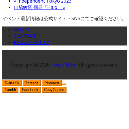
«
Independent Tokyo 2023
山脇紘資 個展「Halo」
»
イベント最新情報は公式サイト・SNSにてご確認ください。
ABOUT
CONTACT
PRIVACY POLICY
Copyright © 2026
Tokyo Now
. All rights reserved.
Twitter/X
Threads
Pinterest
Tumblr
Facebook
Copy
Copied