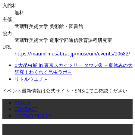
入館料
無料
主催
武蔵野美術大学 美術館・図書館
協力
武蔵野美術大学 造形学部通信教育課程研究室
URL
https://mauml.musabi.ac.jp/museum/events/20682/
«
大昆虫展 in 東京スカイツリー タウン® ～夏休みの大
研究！わくわく昆虫ラボ～
リトルウエノ
»
イベント最新情報は公式サイト・SNSにてご確認ください。
ABOUT
CONTACT
PRIVACY POLICY