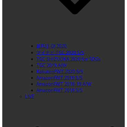
超FUJI-Q! 2020
マイナビ TGC 2020 S/S
TGC SHIZUOKA 2020 for SDGs
TGC 2019 A/W
RakutenFWT 2020 S/S
AmazonFWT 2019 S/S
AmazonFWT 2018-19 A/W
AmazonFWT 2018 S/S
LIVE