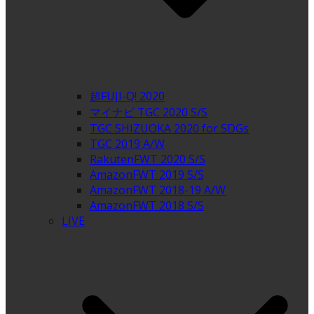
超FUJI-Q! 2020
マイナビ TGC 2020 S/S
TGC SHIZUOKA 2020 for SDGs
TGC 2019 A/W
RakutenFWT 2020 S/S
AmazonFWT 2019 S/S
AmazonFWT 2018-19 A/W
AmazonFWT 2018 S/S
LIVE