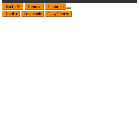
Twitter/X
Threads
Pinterest
Tumblr
Facebook
Copy
Copied