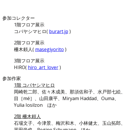
参加コレクター
1階フロア展示
コバヤシマヒロ(
burart.jp
)
2階フロア展示
柵木頼人(
masegiyorito
)
3階フロア展示
HIRO(
hiro_art_lover
)
参加作家
1階 コバヤシマヒロ
岡崎乾二郎、佐々木成美、那須佐和子、水戸部七絵、
目［mé］、山田康平、Miryam Haddad、Ouma、
Yulia Iosilzon ほか
2階 柵木頼人
石場文子、今津景、梅沢和木、小林健太、玉山拓郎、
平田尚也、Regine Schumann ほか