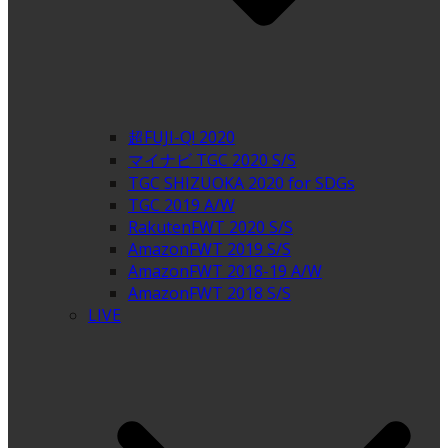
超FUJI-Q! 2020
マイナビ TGC 2020 S/S
TGC SHIZUOKA 2020 for SDGs
TGC 2019 A/W
RakutenFWT 2020 S/S
AmazonFWT 2019 S/S
AmazonFWT 2018-19 A/W
AmazonFWT 2018 S/S
LIVE