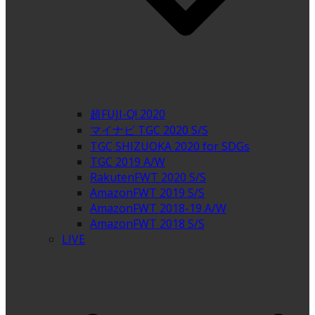
超FUJI-Q! 2020
マイナビ TGC 2020 S/S
TGC SHIZUOKA 2020 for SDGs
TGC 2019 A/W
RakutenFWT 2020 S/S
AmazonFWT 2019 S/S
AmazonFWT 2018-19 A/W
AmazonFWT 2018 S/S
LIVE