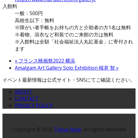
入館料
一般：500円
高校生以下：無料
※障がい者手帳をお持ちの方と介助者の方1名は無料
※着物、浴衣など和装でのご来館の方は無料
※入館料は全額「社会福祉法人丸紅基金」に寄付され
ます
«
フランス映画祭2022 横浜
Amalgam Art Gallery Solo Exhibition 桜井 智
»
イベント最新情報は公式サイト・SNSにてご確認ください。
ABOUT
CONTACT
PRIVACY POLICY
Copyright © 2026
Tokyo Now
. All rights reserved.